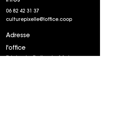
Infos
06 82 42 31 37
culturepixelle@loffice.coop
Adresse
l'office
Friche la Belle de Mai
41 rue Jobin
13003 Marseille
Suivr
e
LinkedIn
Youtube
TikTok