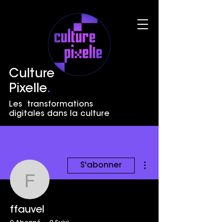
Culture
Pixelle
.
Les transformations
digitales dans la culture
Plus d'actions
S'abonner
ffauvel
ffauvel