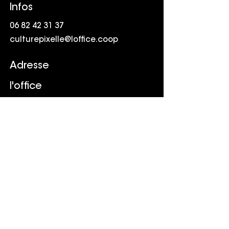
Infos
06 82 42 31 37
culturepixelle@loffice.coop
Adresse
l'office
Friche la Belle de Mai
41 rue Jobin
13003 Marseille
Suivr
e
LinkedIn
Youtube