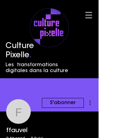
Culture
Pixelle
.
Les transformations
digitales dans la culture
Plus d'actions
S'abonner
ffauvel
ffauvel