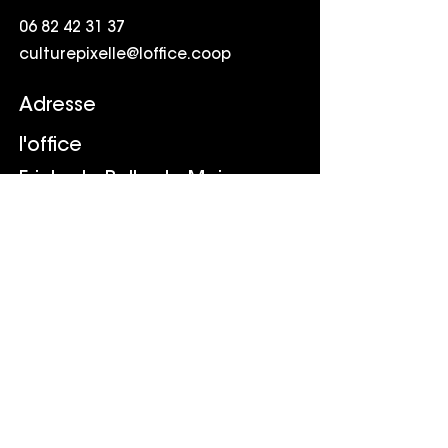
06 82 42 31 37
culturepixelle@loffice.coop
Adresse
l'office
Friche la Belle de Mai
41 rue Jobin
13003 Marseille
Suivr
e
LinkedIn
Youtube
TikTok