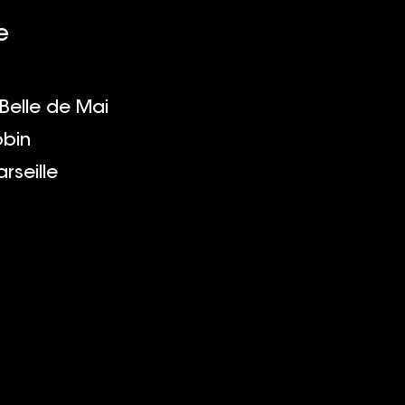
e
 Belle de Mai
obin
rseille