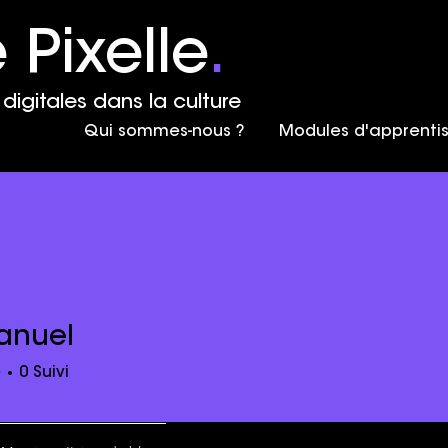
 Pixelle
.
digitales dans la culture
Qui sommes-nous ?
Modules d'apprenti
nuel
l
é
0
Suivi