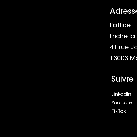
Adress
l'office
Friche la
41 rue J
aux questions
13003 Ma
 aux questions
 aux questions
Suivre
LinkedIn
Youtube
TikTok