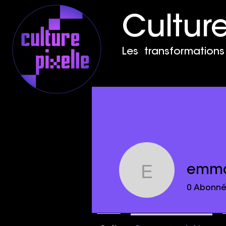
Culture
Les transformations 
emma
emmanue
0
Abonn