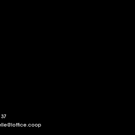
 37
elle@loffice.coop