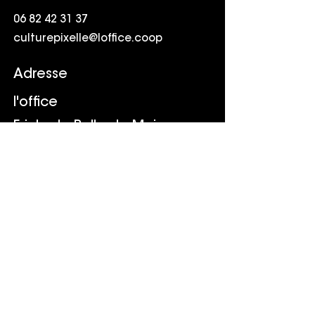
06 82 42 31 37
culturepixelle@loffice.coop
Adresse
l'office
Friche la Belle de Mai
41 rue Jobin
13003 Marseille
Suivr
e
LinkedIn
Youtube
TikTok