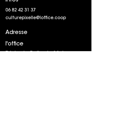
Infos
06 82 42 31 37
culturepixelle@loffice.coop
Adresse
l'office
Friche la Belle de Mai
41 rue Jobin
13003 Marseille
Suivr
e
LinkedIn
Youtube
TikTok