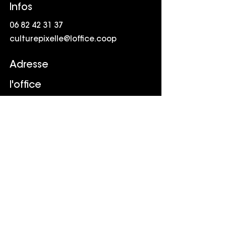
Infos
06 82 42 31 37
culturepixelle@loffice.coop
Adresse
l'office
Friche la Belle de Mai
41 rue Jobin
13003 Marseille
Suivr
e
LinkedIn
Youtube