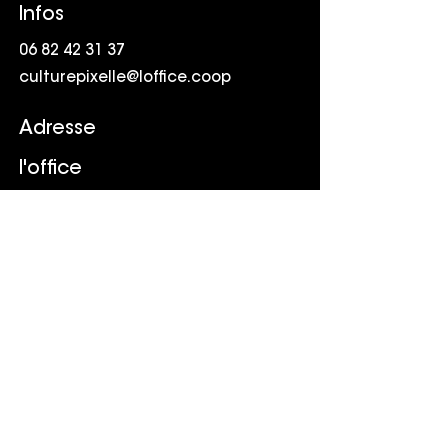
Infos
06 82 42 31 37
culturepixelle@loffice.coop
Adresse
l'office
Friche la Belle de Mai
41 rue Jobin
13003 Marseille
Suivr
e
LinkedIn
Youtube