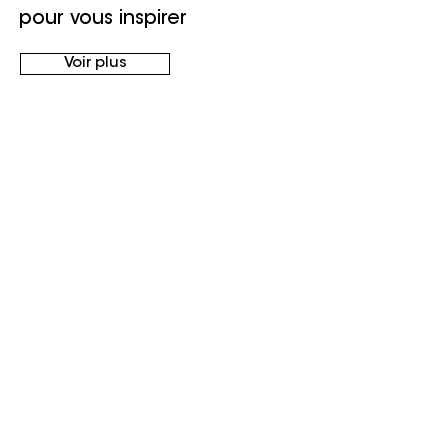
pour vous inspirer
Voir plus
15 juil. 2022
1 min de lecture
Le prompt des IA dans son
travail