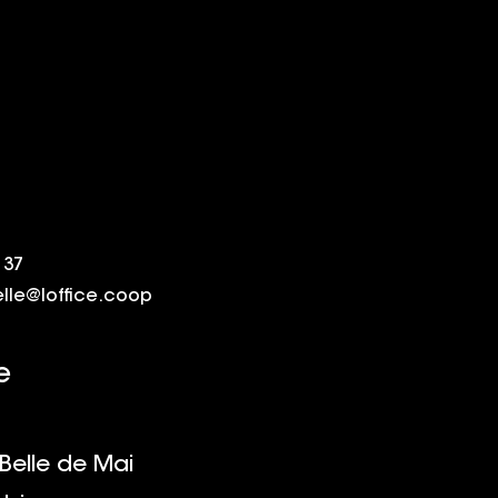
 37
elle@loffice.coop
e
 Belle de Mai