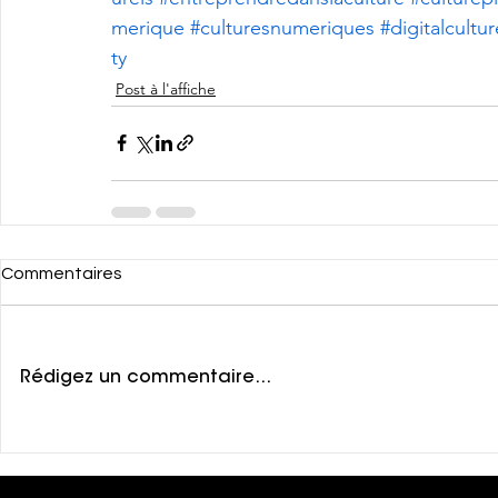
merique
#culturesnumeriques
#digitalcultur
ty
Post à l'affiche
Commentaires
Rédigez un commentaire...