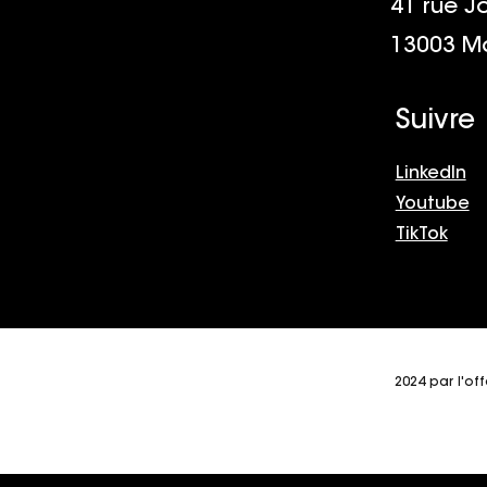
41 rue J
aux questions
13003 Ma
 aux questions
 aux questions
Suivre
LinkedIn
Youtube
TikTok
2024 par l'of