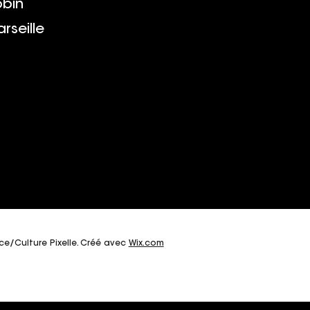
obin
rseille
fce/Culture Pixelle. Créé avec
Wix.com