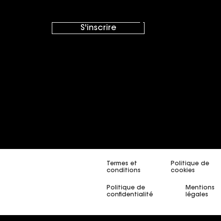
Foire 
Foire
S'inscrire
Foire
Termes et
Politique de
conditions
cookies
Politique de
Mentions
confidentialité
légales