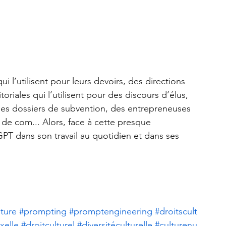
 l’utilisent pour leurs devoirs, des directions 
itoriales qui l’utilisent pour des discours d’élus, 
 des dossiers de subvention, des entrepreneuses 
de com... Alors, face à cette presque 
T dans son travail au quotidien et dans ses 
lture
#prompting
#promptengineering
#droitscult
xelle
#droitculturel
#diversitéculturelle
#culturenu