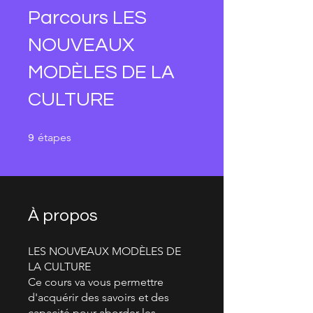
Parcours LES
NOUVEAUX
MODÈLES DE LA
CULTURE
9 étapes
étapes
9
À propos
LES NOUVEAUX MODÈLES DE
LA CULTURE
Ce cours va vous permettre
d'acquérir des savoirs et des
capacité pour aborder les