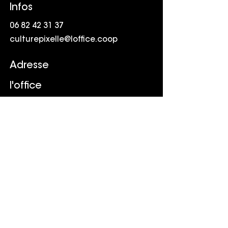
Infos
06 82 42 31 37
culturepixelle@loffice.coop
Adresse
l'office
Friche la Belle de Mai
41 rue Jobin
13003 Marseille
Suivr
e
LinkedIn
Youtube