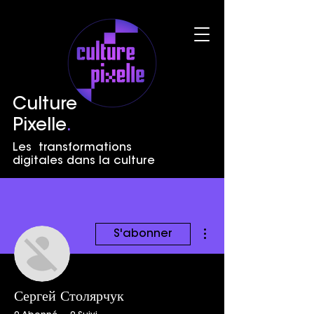
Culture
Pixelle
.
Les transformations
digitales dans la culture
Plus d'actions
S'abonner
Сергей Столярчук