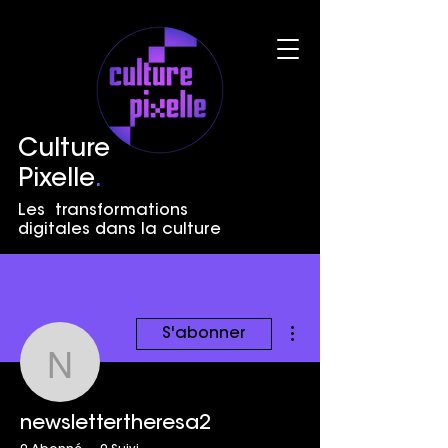
Culture
Pixelle
.
Les transformations
digitales dans la culture
Plus d'actions
S'abonner
newslettertheresa2
newslettertheresa2