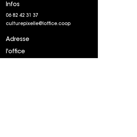
Infos
06 82 42 31 37
culturepixelle@loffice.coop
Adresse
l'office
Friche la Belle de Mai
41 rue Jobin
13003 Marseille
Suivr
e
LinkedIn
Youtube