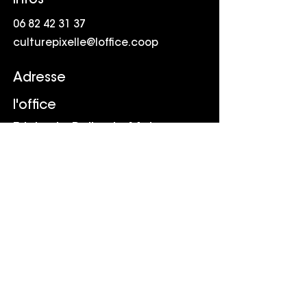
Infos
06 82 42 31 37
culturepixelle@loffice.coop
Adresse
l'office
Friche la Belle de Mai
41 rue Jobin
13003 Marseille
Suivr
e
LinkedIn
Youtube
TikTok