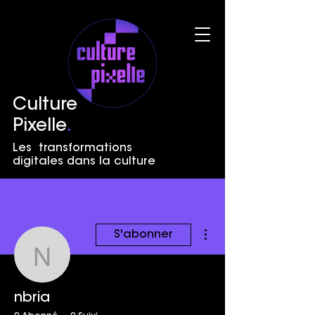
Culture
Pixelle
.
Les transformations
digitales dans la culture
Plus d'actions
S'abonner
nbria
nbria