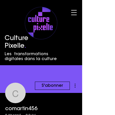
Culture
Pixelle
.
Les transformations
digitales dans la culture
Plus d'actions
S'abonner
comartin456
comartin456