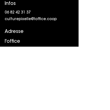
Infos
06 82 42 31 37
culturepixelle@loffice.coop
Adresse
l'office
Friche la Belle de Mai
41 rue Jobin
13003 Marseille
Suivr
e
LinkedIn
Youtube