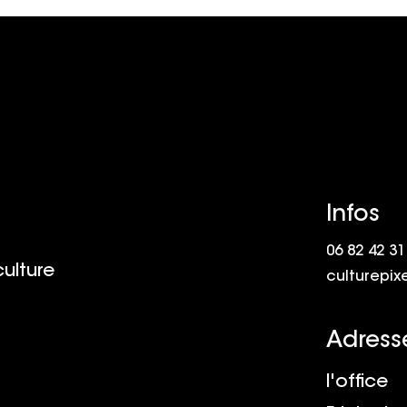
usique ?
c’est un peu comme faire 
vélo ?
Infos
06 82 42 31
culture
culturepix
Adress
l'office