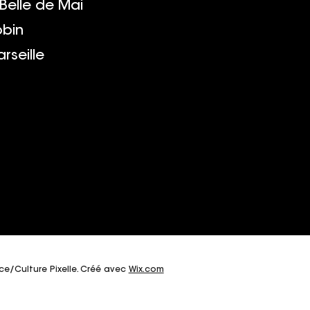
 Belle de Mai
obin
rseille
fce/Culture Pixelle. Créé avec
Wix.com