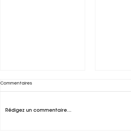
Commentaires
Rédigez un commentaire...
Les créateurices sont-iels en
Le stream c’