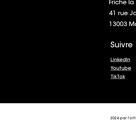
Friche la
41 rue J
aux questions
13003 Ma
 aux questions
 aux questions
Suivre
LinkedIn
Youtube
TikTok
2024 par l'of