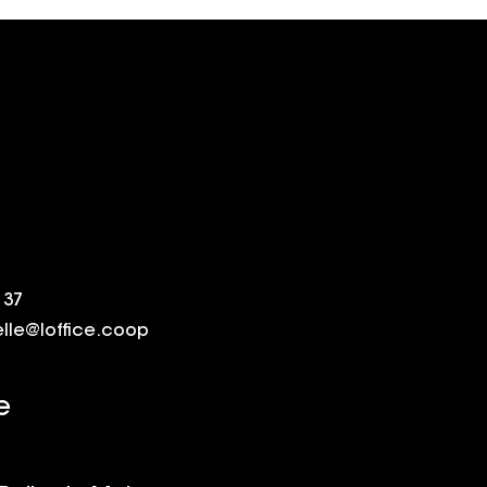
du
 37
elle@loffice.coop
e